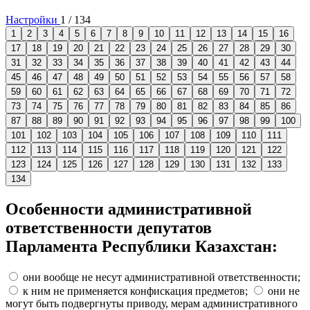
Настройки
1
/
134
1
2
3
4
5
6
7
8
9
10
11
12
13
14
15
16
17
18
19
20
21
22
23
24
25
26
27
28
29
30
31
32
33
34
35
36
37
38
39
40
41
42
43
44
45
46
47
48
49
50
51
52
53
54
55
56
57
58
59
60
61
62
63
64
65
66
67
68
69
70
71
72
73
74
75
76
77
78
79
80
81
82
83
84
85
86
87
88
89
90
91
92
93
94
95
96
97
98
99
100
101
102
103
104
105
106
107
108
109
110
111
112
113
114
115
116
117
118
119
120
121
122
123
124
125
126
127
128
129
130
131
132
133
134
Особенности административной
ответственности депутатов
Парламента Республики Казахстан:
они вообще не несут административной ответственности;
к ним не применяется конфискация предметов;
они не
могут быть подвергнуты приводу, мерам административного